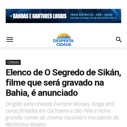
CINEMA
Elenco de O Segredo de Sikán,
filme que será gravado na
Bahia, é anunciado
Dirigido pela cineasta Everlane Moraes, longa terá
cenas filmadas em Cachoeira e São Félix e reúne
grandes nomes do cinema nacional e moradores do
Recôncavo Baiano