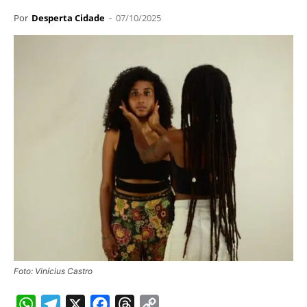
Por
Desperta Cidade
-
07/10/2025
Foto: Vinícius Castro
WhatsApp
Telegram
X
Facebook
Threads
Copy