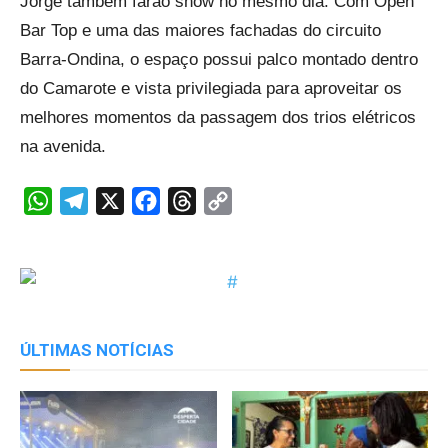
Jorge também farão show no mesmo dia. Com Open
Bar Top e uma das maiores fachadas do circuito
Barra-Ondina, o espaço possui palco montado dentro
do Camarote e vista privilegiada para aproveitar os
melhores momentos da passagem dos trios elétricos
na avenida.
WhatsApp
Telegram
X
Facebook
Threads
Copy
Link
ÚLTIMAS NOTÍCIAS