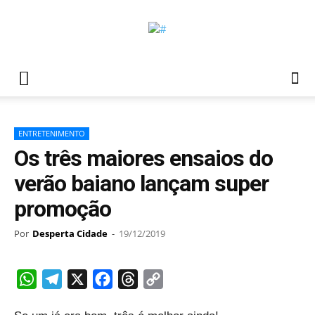
ENTRETENIMENTO
Os três maiores ensaios do
verão baiano lançam super
promoção
Por
Desperta Cidade
-
19/12/2019
WhatsApp
Telegram
X
Facebook
Threads
Copy
Link