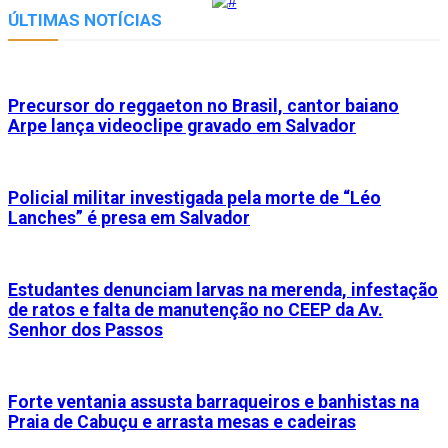
Link
ÚLTIMAS NOTÍCIAS
Precursor do reggaeton no Brasil, cantor baiano
Arpe lança videoclipe gravado em Salvador
Policial militar investigada pela morte de “Léo
Lanches” é presa em Salvador
Estudantes denunciam larvas na merenda, infestação
de ratos e falta de manutenção no CEEP da Av.
Senhor dos Passos
Forte ventania assusta barraqueiros e banhistas na
Praia de Cabuçu e arrasta mesas e cadeiras