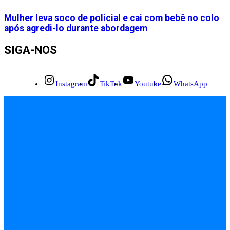
Mulher leva soco de policial e cai com bebê no colo
após agredi-lo durante abordagem
SIGA-NOS
Instagram
TikTok
Youtube
WhatsApp
INÍCIO
EMPREGOS
POLÍCIA
FEIRA DE SANTANA
BAHIA
POLÍTICA
SAÚDE
EDUCAÇÃO
ÚLTIMAS NOTÍCIAS