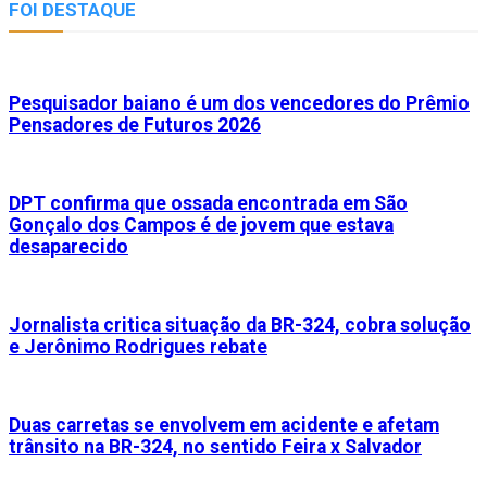
FOI DESTAQUE
Pesquisador baiano é um dos vencedores do Prêmio
Pensadores de Futuros 2026
DPT confirma que ossada encontrada em São
Gonçalo dos Campos é de jovem que estava
desaparecido
Jornalista critica situação da BR-324, cobra solução
e Jerônimo Rodrigues rebate
Duas carretas se envolvem em acidente e afetam
trânsito na BR-324, no sentido Feira x Salvador