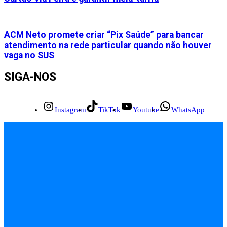
ACM Neto promete criar “Pix Saúde” para bancar
atendimento na rede particular quando não houver
vaga no SUS
SIGA-NOS
Instagram
TikTok
Youtube
WhatsApp
INÍCIO
EMPREGOS
POLÍCIA
FEIRA DE SANTANA
BAHIA
POLÍTICA
SAÚDE
EDUCAÇÃO