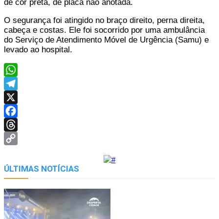
de cor preta, de placa não anotada.
O segurança foi atingido no braço direito, perna direita,
cabeça e costas. Ele foi socorrido por uma ambulância
do Serviço de Atendimento Móvel de Urgência (Samu) e
levado ao hospital.
WhatsApp
Telegram
X
Facebook
Threads
Copy
Link
ÚLTIMAS NOTÍCIAS