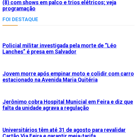
(8) com shows em palco e trios elétricos; veja
programação
FOI DESTAQUE
Policial militar investigada pela morte de “Léo
Lanches” é presa em Salvador
Jovem morre após empinar moto e colidir com carro
estacionado na Avenida Maria Quitéria
Jerônimo cobra Hospital Municial em Feira e diz que
falta da unidade agrava a regulação
Universitários têm até 31 de agosto para revalidar
Cartão Via Feira e garantir meia-tarifa