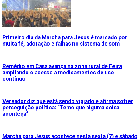
Primeiro dia da Marcha para Jesus é marcado por
muita fé, adoração e falhas no sistema de som
Remédio em Casa avança na zona rural de Feira
ampliando o acesso a medicamentos de uso
contínuo
Vereador diz que está sendo vigiado e afirma sofrer
perseguição política: “Temo que alguma coisa
aconteça”
Marcha para Jesus acontece nesta sexta (7) e sábado