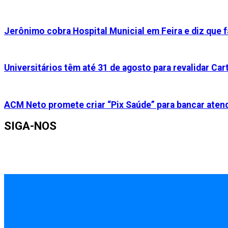
Jerônimo cobra Hospital Municial em Feira e diz que f
Universitários têm até 31 de agosto para revalidar Cart
ACM Neto promete criar “Pix Saúde” para bancar aten
SIGA-NOS
INÍCIO
EMPREGOS
POLÍCIA