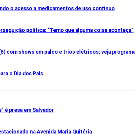
iando o acesso a medicamentos de uso contínuo
perseguição política: “Temo que alguma coisa aconteça”
(8) com shows em palco e trios elétricos; veja program
ara o Dia dos Pais
s” é presa em Salvador
stacionado na Avenida Maria Quitéria