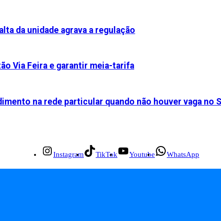
alta da unidade agrava a regulação
ão Via Feira e garantir meia-tarifa
dimento na rede particular quando não houver vaga no 
Instagram
TikTok
Youtube
WhatsApp