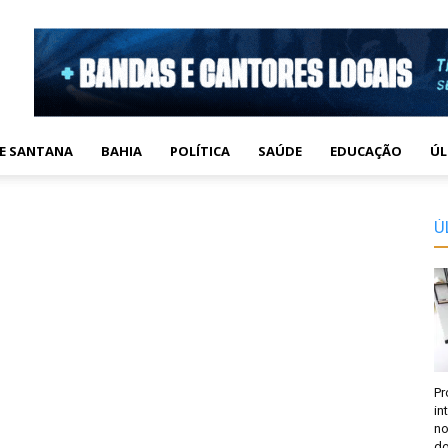
DE SANTANA
BAHIA
POLÍTICA
SAÚDE
EDUCAÇÃO
ÚL
Ú
Pr
in
no
do