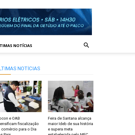
TIMAS NOTÍCIAS
LTIMAS NOTÍCIAS
ocon e OAB
Feira de Santana alcança
tensificam fiscalização
maior Ideb de sua história
 comércio para o Dia
e supera meta
s Pais
estabelecida pelo MEC