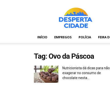
Desperta
Cidade
–
Portal
de
notícias
INÍCIO
EMPREGOS
POLÍCIA
FEIRA 
de
Feira
de
Tag: Ovo da Páscoa
Santana
–
Bahia
Nutricionista dá dicas para não
exagerar no consumo de
chocolate nesta...