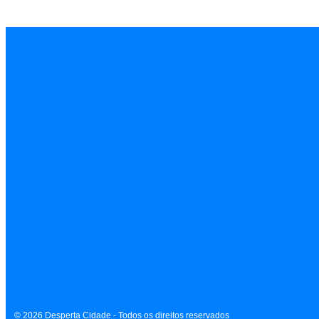
INÍCIO
EMPREGOS
POLÍCIA
FEIRA DE SANTANA
BAHIA
POLÍTICA
SAÚDE
EDUCAÇÃO
ÚLTIMAS NOTÍCIAS
Contato
Sobre
Equipe
Política de Privacidade
Termos de Uso
© 2026 Desperta Cidade - Todos os direitos reservados