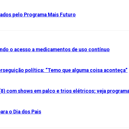
lados pelo Programa Mais Futuro
iando o acesso a medicamentos de uso contínuo
perseguição política: “Temo que alguma coisa aconteça”
(8) com shows em palco e trios elétricos; veja program
ara o Dia dos Pais