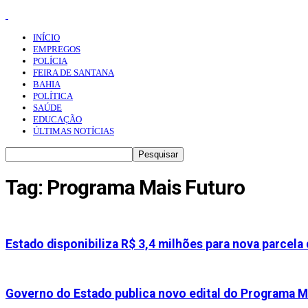
INÍCIO
EMPREGOS
POLÍCIA
FEIRA DE SANTANA
BAHIA
POLÍTICA
SAÚDE
EDUCAÇÃO
ÚLTIMAS NOTÍCIAS
Tag: Programa Mais Futuro
Estado disponibiliza R$ 3,4 milhões para nova parcela
Governo do Estado publica novo edital do Programa M