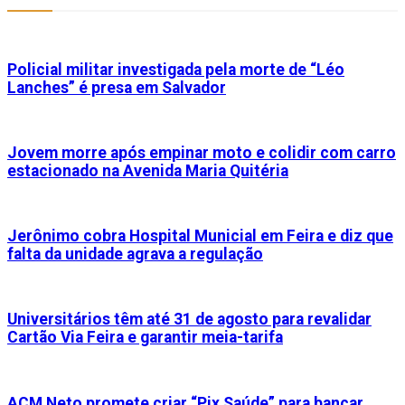
Policial militar investigada pela morte de “Léo
Lanches” é presa em Salvador
Jovem morre após empinar moto e colidir com carro
estacionado na Avenida Maria Quitéria
Jerônimo cobra Hospital Municial em Feira e diz que
falta da unidade agrava a regulação
Universitários têm até 31 de agosto para revalidar
Cartão Via Feira e garantir meia-tarifa
ACM Neto promete criar “Pix Saúde” para bancar