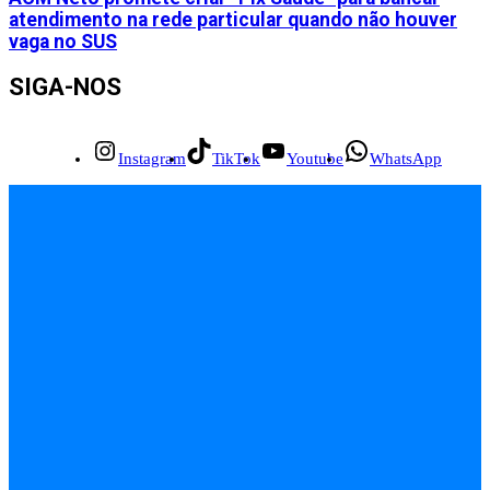
atendimento na rede particular quando não houver
vaga no SUS
SIGA-NOS
Instagram
TikTok
Youtube
WhatsApp
INÍCIO
EMPREGOS
POLÍCIA
FEIRA DE SANTANA
BAHIA
POLÍTICA
SAÚDE
EDUCAÇÃO
ÚLTIMAS NOTÍCIAS