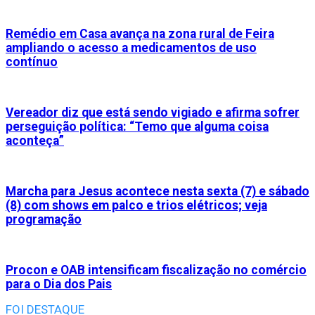
Remédio em Casa avança na zona rural de Feira
ampliando o acesso a medicamentos de uso
contínuo
Vereador diz que está sendo vigiado e afirma sofrer
perseguição política: “Temo que alguma coisa
aconteça”
Marcha para Jesus acontece nesta sexta (7) e sábado
(8) com shows em palco e trios elétricos; veja
programação
Procon e OAB intensificam fiscalização no comércio
para o Dia dos Pais
FOI DESTAQUE