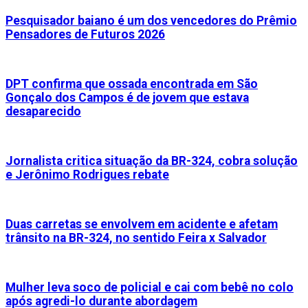
Pesquisador baiano é um dos vencedores do Prêmio
Pensadores de Futuros 2026
DPT confirma que ossada encontrada em São
Gonçalo dos Campos é de jovem que estava
desaparecido
Jornalista critica situação da BR-324, cobra solução
e Jerônimo Rodrigues rebate
Duas carretas se envolvem em acidente e afetam
trânsito na BR-324, no sentido Feira x Salvador
Mulher leva soco de policial e cai com bebê no colo
após agredi-lo durante abordagem