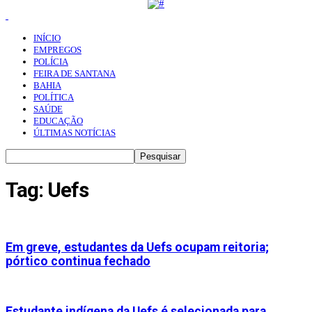
INÍCIO
EMPREGOS
POLÍCIA
FEIRA DE SANTANA
BAHIA
POLÍTICA
SAÚDE
EDUCAÇÃO
ÚLTIMAS NOTÍCIAS
Tag: Uefs
Em greve, estudantes da Uefs ocupam reitoria;
pórtico continua fechado
Estudante indígena da Uefs é selecionada para