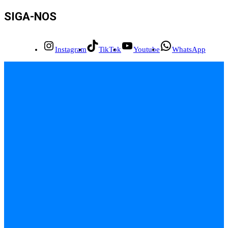
SIGA-NOS
Instagram
TikTok
Youtube
WhatsApp
INÍCIO
EMPREGOS
POLÍCIA
FEIRA DE SANTANA
BAHIA
POLÍTICA
SAÚDE
EDUCAÇÃO
ÚLTIMAS NOTÍCIAS
Contato
Sobre