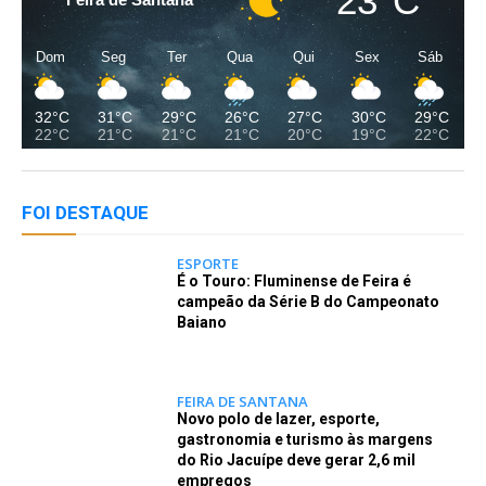
23°C
Dom
Seg
Ter
Qua
Qui
Sex
Sáb
32°C
31°C
29°C
26°C
27°C
30°C
29°C
22°C
21°C
21°C
21°C
20°C
19°C
22°C
FOI DESTAQUE
ESPORTE
É o Touro: Fluminense de Feira é
campeão da Série B do Campeonato
Baiano
FEIRA DE SANTANA
Novo polo de lazer, esporte,
gastronomia e turismo às margens
do Rio Jacuípe deve gerar 2,6 mil
empregos