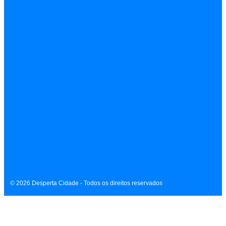
Marcha para Jesus acontece nesta sexta (7) e sábado (8)
com shows em palco e trios elétricos; veja programação
FEIRA DE SANTANA
Procon e OAB intensificam fiscalização no comércio para o
Dia dos Pais
Contato
Sobre
Equipe
Política de Privacidade
Termos de Uso
© 2026 Desperta Cidade - Todos os direitos reservados