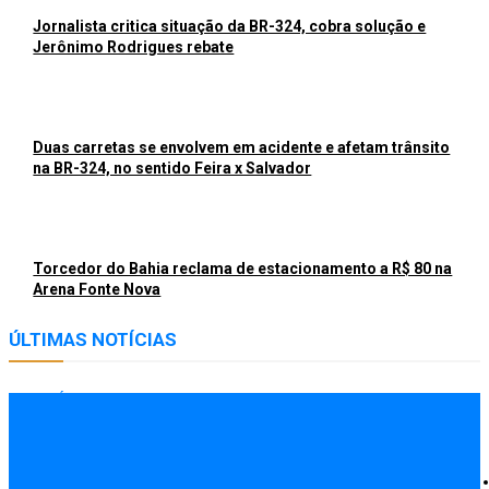
Jornalista critica situação da BR-324, cobra solução e
Jerônimo Rodrigues rebate
Duas carretas se envolvem em acidente e afetam trânsito
na BR-324, no sentido Feira x Salvador
Torcedor do Bahia reclama de estacionamento a R$ 80 na
Arena Fonte Nova
ÚLTIMAS NOTÍCIAS
POLÍCIA
Peças de carro com restrição por furto medindo fraude
são apreendidas durante investigação em Feira de Santana