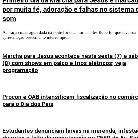
Primeiro dia da Marcha para Jesus é marca
por muita fé, adoração e falhas no sistema 
som
A atração mais aguardada da noite foi o cantor Thalles Roberto, que teve sua
apresentação brevemente interrompida
Marcha para Jesus acontece nesta sexta (7) e sá
(8) com shows em palco e trios elétricos; veja
programação
Procon e OAB intensificam fiscalização no comérc
para o Dia dos Pais
Estudantes denunciam larvas na merenda, infesta
de ratos e falta de manutenção no CEEP da Av. Se