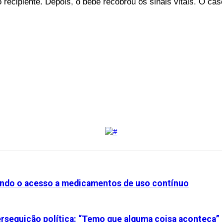
recipiente. Depois, o bebê recobrou os sinais vitais. O cas
iando o acesso a medicamentos de uso contínuo
perseguição política: “Temo que alguma coisa aconteça”