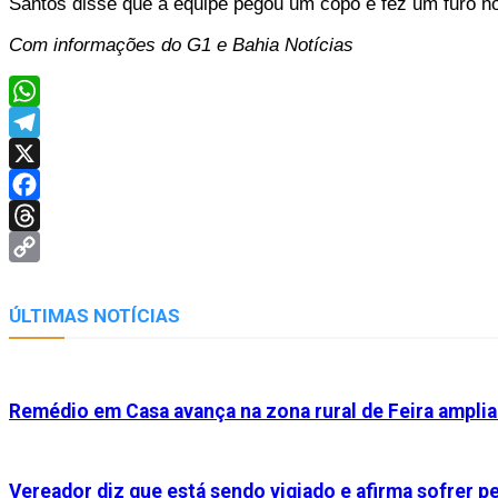
Santos disse que a equipe pegou um copo e fez um furo no 
Com informações do G1 e Bahia Notícias
WhatsApp
Telegram
X
Facebook
Threads
Copy
Link
ÚLTIMAS NOTÍCIAS
Remédio em Casa avança na zona rural de Feira ampl
Vereador diz que está sendo vigiado e afirma sofrer 