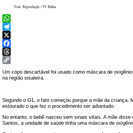
Foto: Reprodução / TV Bahia
WhatsApp
Telegram
X
Facebook
Threads
Copy
Um copo descartável foi usado como máscara de oxigênio n
Link
na região sisaleira.
Segundo o G1, o fato começou porque a mãe da criança, Maís
estourado o que fez o procedimento ser adiantado.
No entanto, o bebê nasceu sem sinais vitais. A mãe disse 
Santos, a unidade de saúde tinha uma máscara de oxigênio