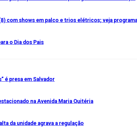
(8) com shows em palco e trios elétricos; veja program
ara o Dia dos Pais
s” é presa em Salvador
stacionado na Avenida Maria Quitéria
alta da unidade agrava a regulação