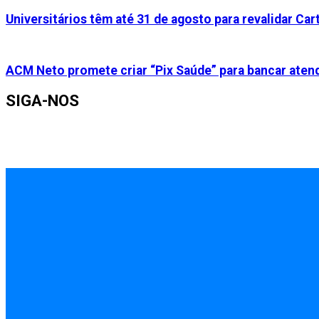
Universitários têm até 31 de agosto para revalidar Cart
ACM Neto promete criar “Pix Saúde” para bancar aten
SIGA-NOS
INÍCIO
EMPREGOS
POLÍCIA
FEIRA DE SANTANA
BAHIA
POLÍTICA
SAÚDE
EDUCAÇÃO
ÚLTIMAS NOTÍCIAS