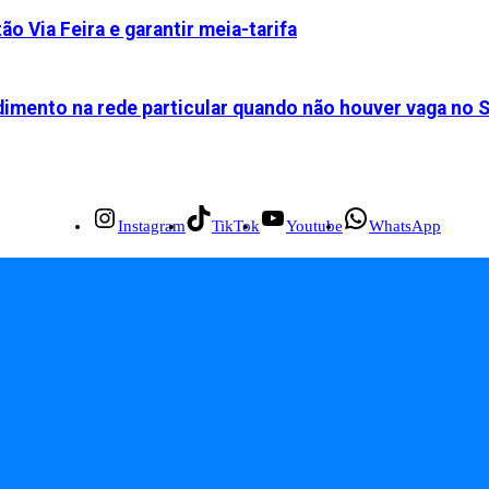
ão Via Feira e garantir meia-tarifa
dimento na rede particular quando não houver vaga no 
Instagram
TikTok
Youtube
WhatsApp