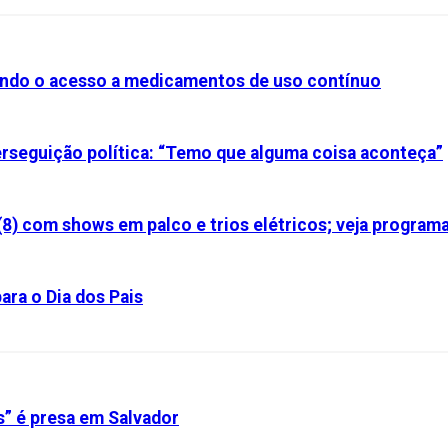
iando o acesso a medicamentos de uso contínuo
perseguição política: “Temo que alguma coisa aconteça”
(8) com shows em palco e trios elétricos; veja program
ara o Dia dos Pais
s” é presa em Salvador