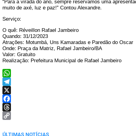
“Para a virada do ano, sempre reservamos uma apresentaç
muito de axé, luz e paz!” Contou Alexandre.
Serviço:
O quê: Réveillon Rafael Jambeiro
Quando: 31/12/2023
Atrações: Motumbá, Uns Kamaradas e Paredão do Oscar
Onde: Praça da Matriz, Rafael Jambeiro/BA
Valor: Gratuito
Realização: Prefeitura Municipal de Rafael Jambeiro
WhatsApp
Telegram
X
Facebook
Threads
Copy
Link
ÚLTIMAS NOTÍCIAS