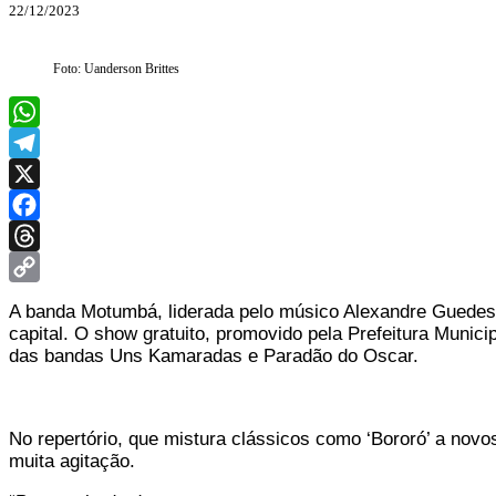
22/12/2023
Foto: Uanderson Brittes
WhatsApp
Telegram
X
Facebook
Threads
Copy
A banda Motumbá, liderada pelo músico Alexandre Guedes, 
Link
capital. O show gratuito, promovido pela Prefeitura Munic
das bandas Uns Kamaradas e Paradão do Oscar.
No repertório, que mistura clássicos como ‘Bororó’ a novo
muita agitação.