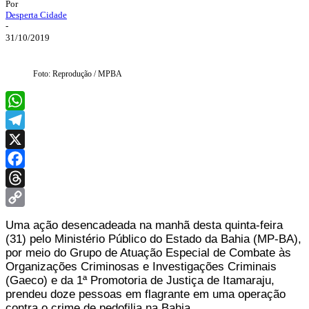
Por
Desperta Cidade
-
31/10/2019
Foto: Reprodução / MPBA
WhatsApp
Telegram
X
Facebook
Threads
Copy
Uma ação desencadeada na manhã desta quinta-feira
Link
(31) pelo Ministério Público do Estado da Bahia (MP-BA),
por meio do Grupo de Atuação Especial de Combate às
Organizações Criminosas e Investigações Criminais
(Gaeco) e da 1ª Promotoria de Justiça de Itamaraju,
prendeu doze pessoas em flagrante em uma operação
contra o crime de pedofilia na Bahia.