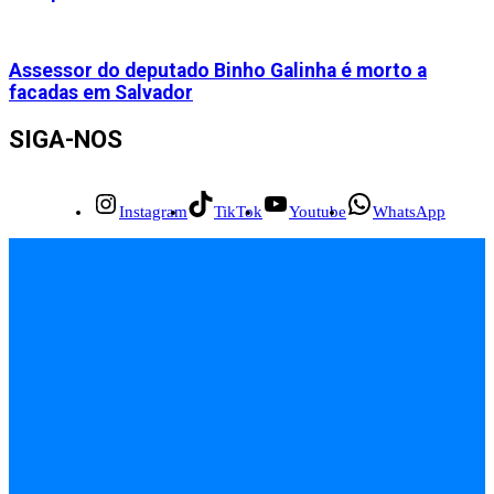
Assessor do deputado Binho Galinha é morto a
facadas em Salvador
SIGA-NOS
Instagram
TikTok
Youtube
WhatsApp
INÍCIO
EMPREGOS
POLÍCIA
FEIRA DE SANTANA
BAHIA
POLÍTICA
SAÚDE
EDUCAÇÃO
ÚLTIMAS NOTÍCIAS