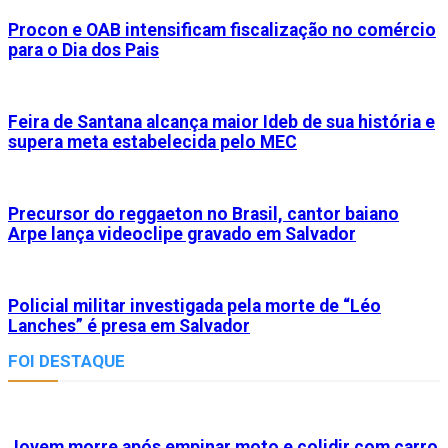
Procon e OAB intensificam fiscalização no comércio
para o Dia dos Pais
Feira de Santana alcança maior Ideb de sua história e
supera meta estabelecida pelo MEC
Precursor do reggaeton no Brasil, cantor baiano
Arpe lança videoclipe gravado em Salvador
Policial militar investigada pela morte de “Léo
Lanches” é presa em Salvador
FOI DESTAQUE
Jovem morre após empinar moto e colidir com carro