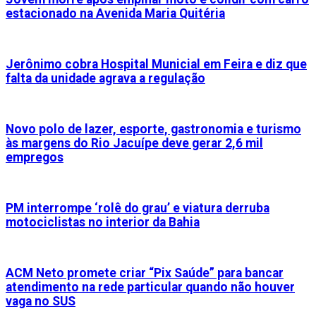
estacionado na Avenida Maria Quitéria
Jerônimo cobra Hospital Municial em Feira e diz que
falta da unidade agrava a regulação
Novo polo de lazer, esporte, gastronomia e turismo
às margens do Rio Jacuípe deve gerar 2,6 mil
empregos
PM interrompe ‘rolê do grau’ e viatura derruba
motociclistas no interior da Bahia
ACM Neto promete criar “Pix Saúde” para bancar
atendimento na rede particular quando não houver
vaga no SUS