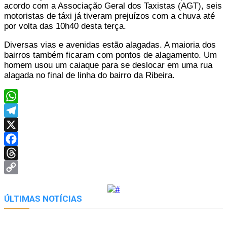
acordo com a Associação Geral dos Taxistas (AGT), seis
motoristas de táxi já tiveram prejuízos com a chuva até
por volta das 10h40 desta terça.
Diversas vias e avenidas estão alagadas. A maioria dos
bairros também ficaram com pontos de alagamento. Um
homem usou um caiaque para se deslocar em uma rua
alagada no final de linha do bairro da Ribeira.
WhatsApp
Telegram
X
Facebook
Threads
Copy
Link
ÚLTIMAS NOTÍCIAS