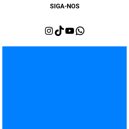
SIGA-NOS
Instagram
TikTok
Youtube
WhatsApp
INÍCIO
EMPREGOS
POLÍCIA
FEIRA DE SANTANA
BAHIA
POLÍTICA
SAÚDE
EDUCAÇÃO
ÚLTIMAS NOTÍCIAS