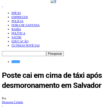
INÍCIO
EMPREGOS
POLÍCIA
FEIRA DE SANTANA
BAHIA
POLÍTICA
SAÚDE
EDUCAÇÃO
ÚLTIMAS NOTÍCIAS
BAHIA
Poste cai em cima de táxi após
desmoronamento em Salvador
Por
Desperta Cidade
-