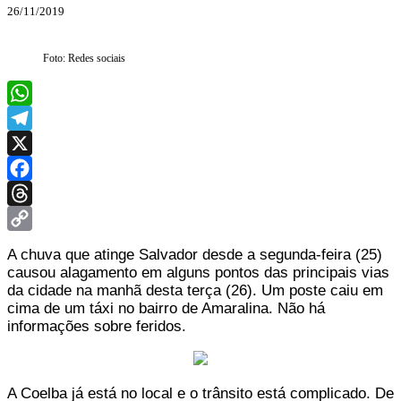
26/11/2019
Foto: Redes sociais
WhatsApp
Telegram
X
Facebook
Threads
Copy
A chuva que atinge Salvador desde a segunda-feira (25)
Link
causou alagamento em alguns pontos das principais vias
da cidade na manhã desta terça (26). Um poste caiu em
cima de um táxi no bairro de Amaralina. Não há
informações sobre feridos.
A Coelba já está no local e o trânsito está complicado. De