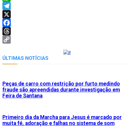
WhatsApp
Telegram
X
Facebook
Threads
Copy
Link
ÚLTIMAS NOTÍCIAS
Peças de carro com restrição por furto medindo
fraude são apreendidas durante investigação em
Feira de Santana
Primeiro dia da Marcha para Jesus é marcado por
muita fé, adoração e falhas no sistema de som