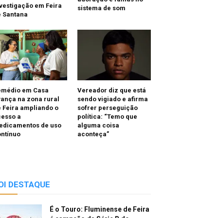
vestigação em Feira
sistema de som
e Santana
emédio em Casa
Vereador diz que está
ança na zona rural
sendo vigiado e afirma
 Feira ampliando o
sofrer perseguição
cesso a
política: “Temo que
edicamentos de uso
alguma coisa
ntínuo
aconteça”
OI DESTAQUE
É o Touro: Fluminense de Feira