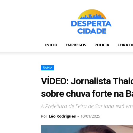
Desperta
Cidade
–
Portal
de
notícias
INÍCIO
EMPREGOS
POLÍCIA
FEIRA 
de
Feira
de
Santana
BAHIA
–
VÍDEO: Jornalista Thaic
Bahia
sobre chuva forte na B
A Prefeitura de Feira de Santana está em 
Por
Léo Rodrigues
-
10/01/2025