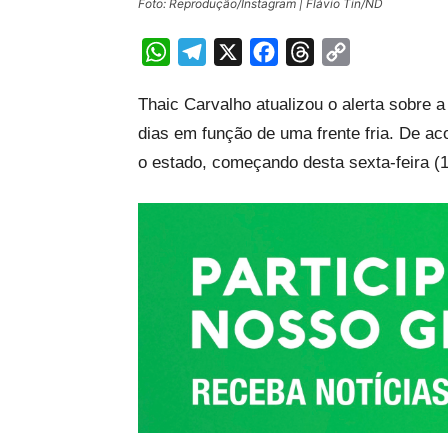
Foto: Reprodução/Instagram | Flávio Tin/ND
WhatsApp
Telegram
X
Facebook
Threads
Copy
Link
Thaic Carvalho atualizou o alerta sobre 
dias em função de uma frente fria. De aco
o estado, começando desta sexta-feira (10