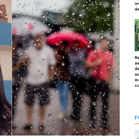
in
d
R
av
de
a
m
co
F