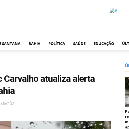
DE SANTANA
BAHIA
POLÍTICA
SAÚDE
EDUCAÇÃO
ÚLT
Ú
 Carvalho atualiza alerta
ahia
alerta.
P
re
m
a