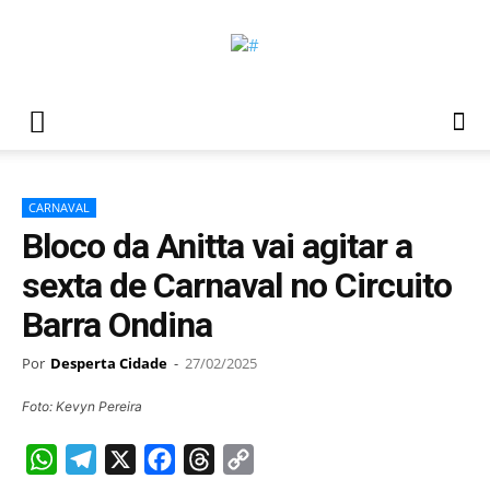
CARNAVAL
Bloco da Anitta vai agitar a
sexta de Carnaval no Circuito
Barra Ondina
Por
Desperta Cidade
-
27/02/2025
Foto: Kevyn Pereira
WhatsApp
Telegram
X
Facebook
Threads
Copy