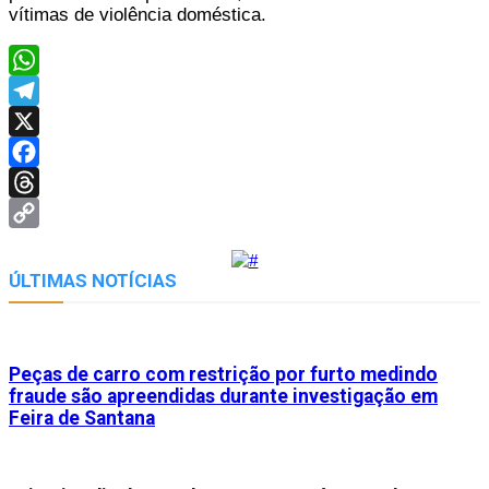
vítimas de violência doméstica.
WhatsApp
Telegram
X
Facebook
Threads
Copy
Link
ÚLTIMAS NOTÍCIAS
Peças de carro com restrição por furto medindo
fraude são apreendidas durante investigação em
Feira de Santana