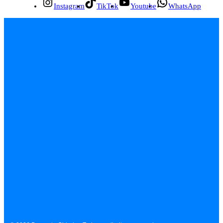
Instagram
TikTok
Youtube
WhatsApp
INÍCIO
EMPREGOS
POLÍCIA
FEIRA DE SANTANA
BAHIA
POLÍTICA
SAÚDE
EDUCAÇÃO
ÚLTIMAS NOTÍCIAS
Contato
Sobre
Equipe
Política de Privacidade
Termos de Uso