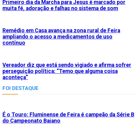
Primeiro dia da Marcha para Jesus é marcado por
muita fé, adoração e falhas no sistema de som
Remédio em Casa avança na zona rural de Feira
ampliando o acesso a medicamentos de uso
contínuo
Vereador diz que está sendo vigiado e afirma sofrer
perseguição política: “Temo que alguma coisa
aconteça”
FOI DESTAQUE
É o Touro: Fluminense de Feira é campeão da Série B
do Campeonato Baiano