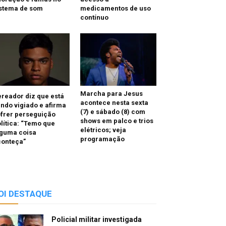
istema de som
medicamentos de uso
contínuo
Marcha para Jesus
reador diz que está
acontece nesta sexta
ndo vigiado e afirma
(7) e sábado (8) com
frer perseguição
shows em palco e trios
lítica: “Temo que
elétricos; veja
lguma coisa
programação
conteça”
OI DESTAQUE
Policial militar investigada