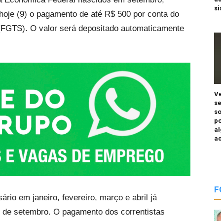
s
oje (9) o pagamento de até R$ 500 por conta do
(FGTS). O valor será depositado automaticamente
Ve
se
so
po
a
a
F
rio em janeiro, fevereiro, março e abril já
3 de setembro. O pagamento dos correntistas