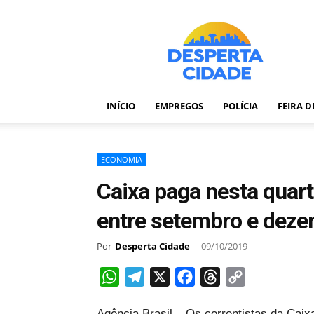
Desperta
Cidade
–
Portal
de
notícias
INÍCIO
EMPREGOS
POLÍCIA
FEIRA 
de
Feira
de
Santana
ECONOMIA
–
Caixa paga nesta quart
Bahia
entre setembro e dez
Por
Desperta Cidade
-
09/10/2019
WhatsApp
Telegram
X
Facebook
Threads
Copy
Link
Agência Brasil – Os correntistas da Cai