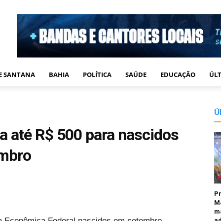
DE SANTANA
BAHIA
POLÍTICA
SAÚDE
EDUCAÇÃO
ÚLT
Ú
a até R$ 500 para nascidos
embro
Pr
M
ma
xa Econômica Federal nascidos em setembro,
ad