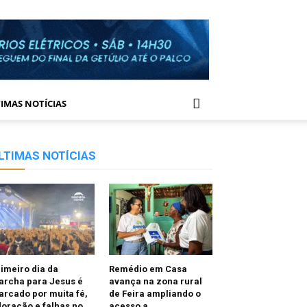
IMAS NOTÍCIAS
LTIMAS NOTÍCIAS
imeiro dia da
Remédio em Casa
archa para Jesus é
avança na zona rural
rcado por muita fé,
de Feira ampliando o
oração e falhas no
acesso a