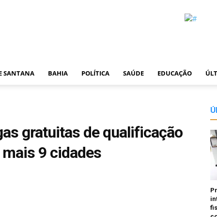
DE SANTANA
BAHIA
POLÍTICA
SAÚDE
EDUCAÇÃO
ÚLT
Ú
as gratuitas de qualificação
e mais 9 cidades
P
in
fi
co