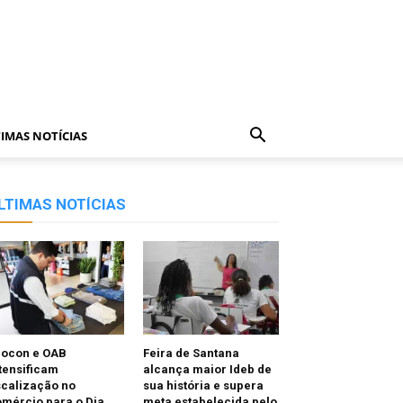
IMAS NOTÍCIAS
LTIMAS NOTÍCIAS
rocon e OAB
Feira de Santana
tensificam
alcança maior Ideb de
scalização no
sua história e supera
mércio para o Dia
meta estabelecida pelo