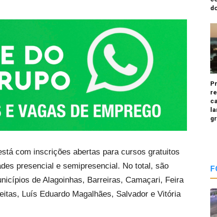
do
P
re
ca
la
g
está com inscrições abertas para cursos gratuitos
ades presencial e semipresencial. No total, são
F
icípios de Alagoinhas, Barreiras, Camaçari, Feira
reitas, Luís Eduardo Magalhães, Salvador e Vitória