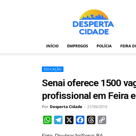
Desperta
Cidade
–
Portal
de
notícias
INÍCIO
EMPREGOS
POLÍCIA
FEIRA 
de
Feira
de
Santana
EDUCAÇÃO
–
Senai oferece 1500 vag
Bahia
profissional em Feira 
Por
Desperta Cidade
-
21/09/2019
WhatsApp
Telegram
X
Facebook
Threads
Copy
Link
Foto: Divulgação/Senai-BA