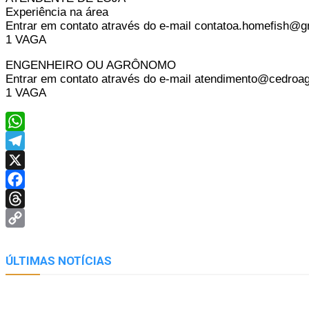
Experiência na área
Entrar em contato através do e-mail contatoa.homefish@
1 VAGA
ENGENHEIRO OU AGRÔNOMO
Entrar em contato através do e-mail atendimento@cedroa
1 VAGA
WhatsApp
Telegram
X
Facebook
Threads
Copy
Link
ÚLTIMAS NOTÍCIAS