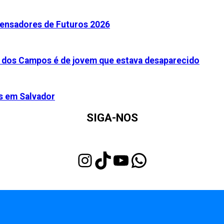
ensadores de Futuros 2026
 dos Campos é de jovem que estava desaparecido
s em Salvador
SIGA-NOS
Instagram
TikTok
Youtube
WhatsApp