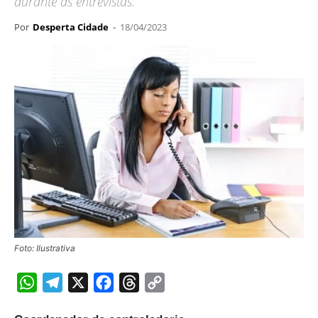
durante as entrevistas.
Por
Desperta Cidade
-
18/04/2023
Foto: Ilustrativa
WhatsApp
Telegram
X
Facebook
Threads
Copy
Link