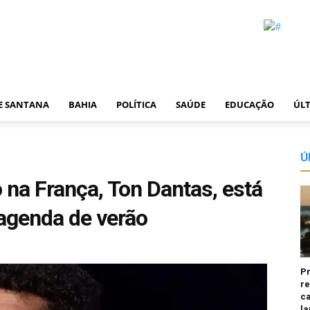
DE SANTANA
BAHIA
POLÍTICA
SAÚDE
EDUCAÇÃO
ÚLT
Ú
 na França, Ton Dantas, está
 agenda de verão
P
re
ca
la