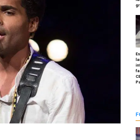
g
E
la
in
fa
CE
P
F