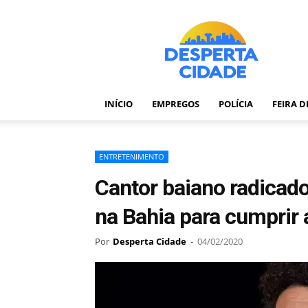
Desperta
Cidade
–
Portal
de
notícias
INÍCIO
EMPREGOS
POLÍCIA
FEIRA 
de
Feira
de
Santana
ENTRETENIMENTO
–
Cantor baiano radicado
Bahia
na Bahia para cumprir
Por
Desperta Cidade
-
04/02/2020