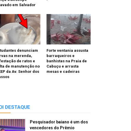
ravado em Salvador
studantes denunciam
Forte ventania assusta
rvas na merenda,
barraqueiros e
festação de ratos e
banhistas na Praia de
lta de manutenção no
Cabuçu e arrasta
EP da Av. Senhor dos
mesas e cadeiras
assos
OI DESTAQUE
Pesquisador baiano é um dos
vencedores do Prêmio