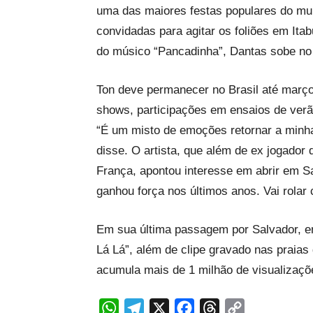
uma das maiores festas populares do mu
convidadas para agitar os foliões em Itab
do músico “Pancadinha”, Dantas sobe no tr
Ton deve permanecer no Brasil até março
shows, participações em ensaios de verã
“É um misto de emoções retornar a minha
disse. O artista, que além de ex jogador
França, apontou interesse em abrir em S
ganhou força nos últimos anos. Vai rolar
Em sua última passagem por Salvador, e
Lá Lá”, além de clipe gravado nas praias
acumula mais de 1 milhão de visualizaçõ
WhatsApp
Telegram
X
Facebook
Threads
Copy