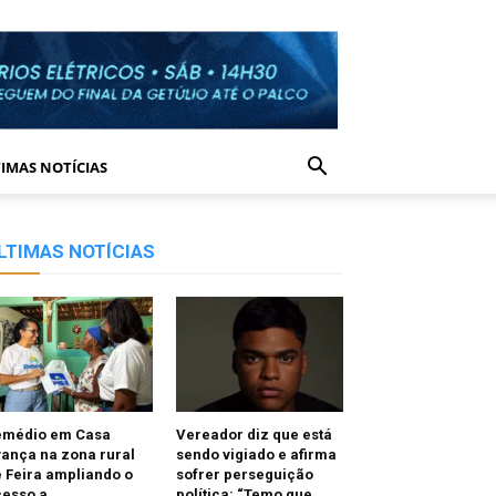
IMAS NOTÍCIAS
LTIMAS NOTÍCIAS
emédio em Casa
Vereador diz que está
ança na zona rural
sendo vigiado e afirma
 Feira ampliando o
sofrer perseguição
cesso a
política: “Temo que