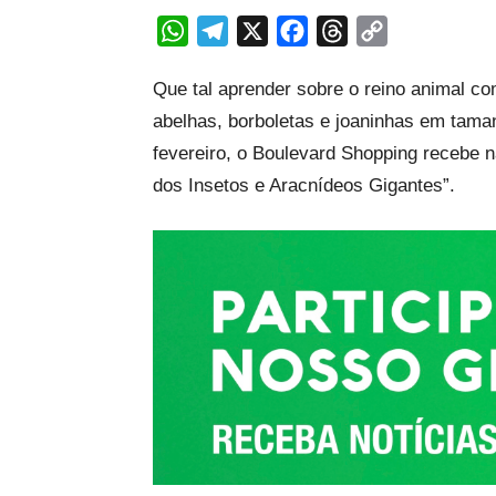
WhatsApp
Telegram
X
Facebook
Threads
Copy
Link
Que tal aprender sobre o reino animal com
abelhas, borboletas e joaninhas em tama
fevereiro, o Boulevard Shopping recebe n
dos Insetos e Aracnídeos Gigantes”.