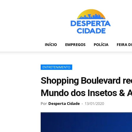
Desperta
Cidade
–
Portal
de
notícias
INÍCIO
EMPREGOS
POLÍCIA
FEIRA 
de
Feira
de
Santana
ENTRETENIMENTO
–
Shopping Boulevard rec
Bahia
Mundo dos Insetos & A
Por
Desperta Cidade
-
13/01/2020