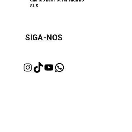
quando não houver vaga no
SUS
SIGA-NOS
Instagram
TikTok
Youtube
WhatsApp