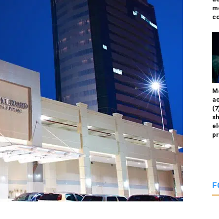
m
co
M
ac
(7
sh
el
p
F