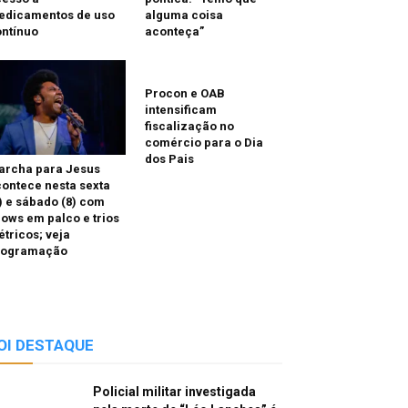
edicamentos de uso
alguma coisa
ntínuo
aconteça”
Procon e OAB
intensificam
fiscalização no
comércio para o Dia
dos Pais
archa para Jesus
ontece nesta sexta
) e sábado (8) com
ows em palco e trios
étricos; veja
rogramação
OI DESTAQUE
Policial militar investigada