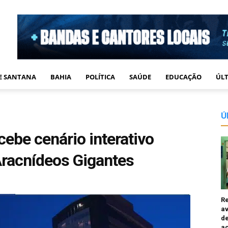
DE SANTANA
BAHIA
POLÍTICA
SAÚDE
EDUCAÇÃO
ÚLT
Ú
ebe cenário interativo
racnídeos Gigantes
R
av
de
a