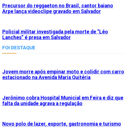
Precursor do reggaeton no Brasil, cantor baiano
Arpe lança videoclipe gravado em Salvador
Policial militar investigada pela morte de “Léo
Lanches” é presa em Salvador
FOI DESTAQUE
Jovem morre após empinar moto e colidir com carro
estacionado na Avenida Maria Quitéria
Jerônimo cobra Hospital Municial em Feira e diz que
falta da unidade agrava a regulação
Novo polo de lazer, esporte, gastronomia e turismo