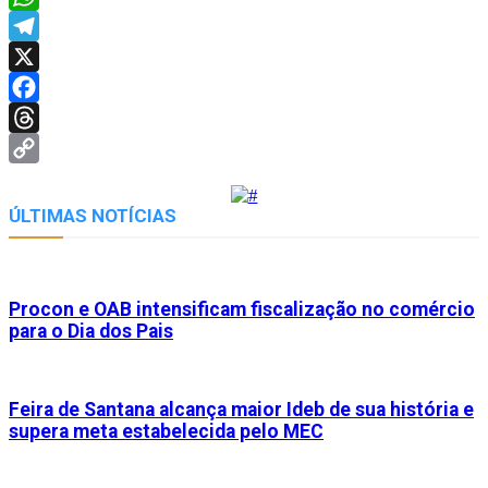
WhatsApp
Telegram
X
Facebook
Threads
Copy
Link
ÚLTIMAS NOTÍCIAS
Procon e OAB intensificam fiscalização no comércio
para o Dia dos Pais
Feira de Santana alcança maior Ideb de sua história e
supera meta estabelecida pelo MEC