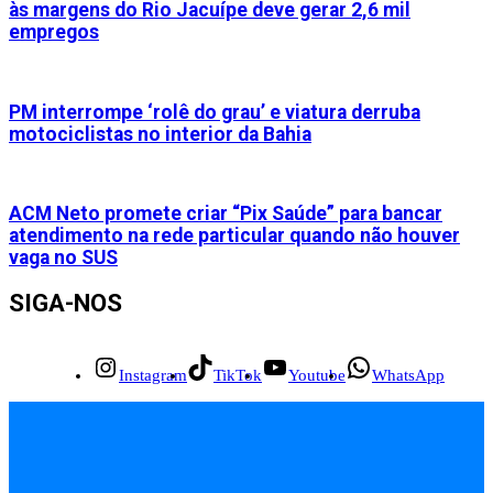
às margens do Rio Jacuípe deve gerar 2,6 mil
empregos
PM interrompe ‘rolê do grau’ e viatura derruba
motociclistas no interior da Bahia
ACM Neto promete criar “Pix Saúde” para bancar
atendimento na rede particular quando não houver
vaga no SUS
SIGA-NOS
Instagram
TikTok
Youtube
WhatsApp
INÍCIO