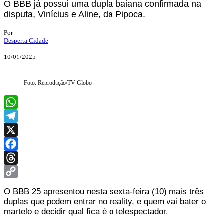
O BBB já possui uma dupla baiana confirmada na
disputa, Vinícius e Aline, da Pipoca.
Por
Desperta Cidade
-
10/01/2025
Foto: Reprodução/TV Globo
WhatsApp
Telegram
X
Facebook
Threads
Copy
O BBB 25 apresentou nesta sexta-feira (10) mais três
Link
duplas que podem entrar no reality, e quem vai bater o
martelo e decidir qual fica é o telespectador.