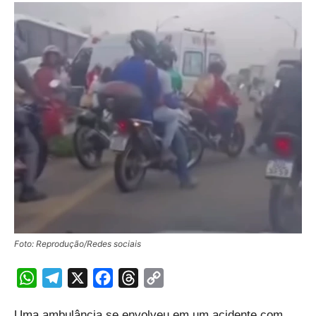
Foto: Reprodução/Redes sociais
WhatsApp
Telegram
X
Facebook
Threads
Copy
Link
Uma ambulância se envolveu em um acidente com