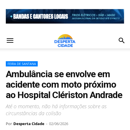
FEIRA DE SANTANA
Ambulância se envolve em
acidente com moto próximo
ao Hospital Clériston Andrade
Até o momento, não há informações sobre as
circunstâncias da colisão
Por
Desperta Cidade
-
02/06/2026