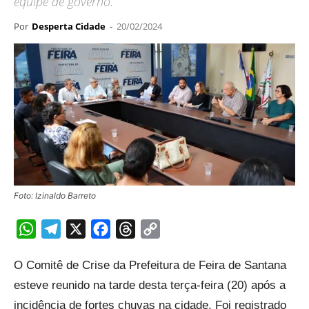
equipe de governo.
Por
Desperta Cidade
-
20/02/2024
Foto: Izinaldo Barreto
WhatsApp
Telegram
X
Facebook
Threads
Copy
Link
O Comitê de Crise da Prefeitura de Feira de Santana
esteve reunido na tarde desta terça-feira (20) após a
incidência de fortes chuvas na cidade. Foi registrado