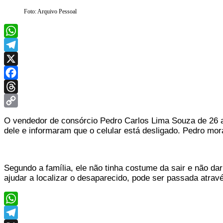
Foto: Arquivo Pessoal
WhatsApp
Telegram
X
Facebook
Threads
Copy
O vendedor de consórcio Pedro Carlos Lima Souza de 26 an
Link
dele e informaram que o celular está desligado. Pedro mo
Segundo a família, ele não tinha costume da sair e não dar
ajudar a localizar o desaparecido, pode ser passada atrav
WhatsApp