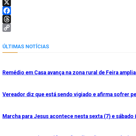
Telegram
X
Facebook
Threads
Copy
Link
ÚLTIMAS NOTÍCIAS
Remédio em Casa avança na zona rural de Feira ampl
Vereador diz que está sendo vigiado e afirma sofrer 
Marcha para Jesus acontece nesta sexta (7) e sábado 