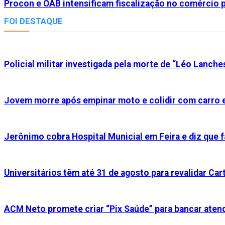
Procon e OAB intensificam fiscalização no comércio p
FOI DESTAQUE
Policial militar investigada pela morte de “Léo Lanche
Jovem morre após empinar moto e colidir com carro e
Jerônimo cobra Hospital Municial em Feira e diz que f
Universitários têm até 31 de agosto para revalidar Cart
ACM Neto promete criar “Pix Saúde” para bancar aten