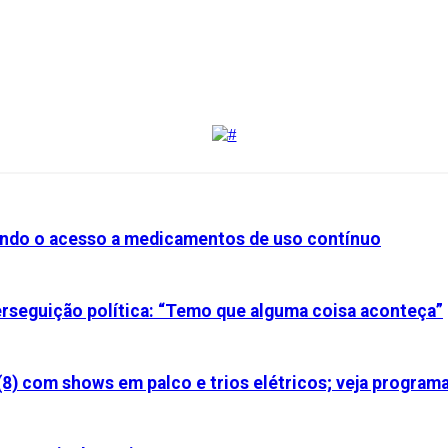
iando o acesso a medicamentos de uso contínuo
perseguição política: “Temo que alguma coisa aconteça”
(8) com shows em palco e trios elétricos; veja program