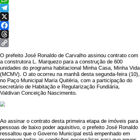
WhatsApp
Telegram
X
Facebook
Threads
Copy
O prefeito José Ronaldo de Carvalho assinou contrato com
Link
a construtora L. Marquezo para a construção de 600
unidades do programa habitacional Minha Casa, Minha Vida
(MCMV). O ato ocorreu na manhã desta segunda-feira (10),
no Paço Municipal Maria Quitéria, com a participação do
secretário de Habitação e Regularização Fundiária,
Valdivan Conceição Nascimento.
Ao assinar o contrato desta primeira etapa de imóveis para
pessoas de baixo poder aquisitivo, o prefeito José Ronaldo
ressaltou que o Governo Municipal está empenhado em
promover todas as condições necessárias para que novos