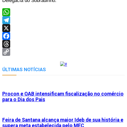
Delegacia do Sobradinho.
WhatsApp
Telegram
X
Facebook
Threads
Copy
Link
ÚLTIMAS NOTÍCIAS
Procon e OAB intensificam fiscalização no comércio
para o Dia dos Pais
Feira de Santana alcança maior Ideb de sua história e
supera meta estabelecida pelo MEC