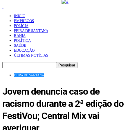
INÍCIO
EMPREGOS
POLÍCIA
FEIRA DE SANTANA
BAHIA
POLÍTICA
SAÚDE
EDUCAÇÃO
ÚLTIMAS NOTÍCIAS
FEIRA DE SANTANA
Jovem denuncia caso de
racismo durante a 2ª edição do
FestiVou; Central Mix vai
averiguar