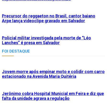
Precursor do reggaeton no Brasil, cantor baiano
Arpe lança videoclipe gravado em Salvador
Policial militar investigada pela morte de “Léo
Lanches” é presa em Salvador
FOI DESTAQUE
Jovem morre após empinar moto e colidir com carro
estacionado na Avenida Maria Quitéria
Jerônimo cobra Hospital Municial em Feira e diz que
falta da unidade agrava a regulação