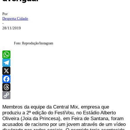
Por
Desperta Cidade
-
28/11/2019
Foto: Reprodução/Instagram
WhatsApp
Telegram
X
Facebook
Threads
Copy
Membros da equipe da Central Mix, empresa que
Link
produziu a 2ª edição do FestiVou, no Estádio Alberto
Oliveira (Joia da Princesa), em Feira de Santana, foram
acusados de racismo por um jovem através de um vídeo