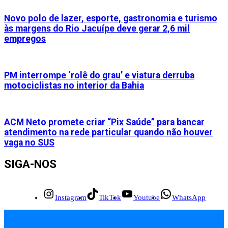
Novo polo de lazer, esporte, gastronomia e turismo
às margens do Rio Jacuípe deve gerar 2,6 mil
empregos
PM interrompe ‘rolê do grau’ e viatura derruba
motociclistas no interior da Bahia
ACM Neto promete criar “Pix Saúde” para bancar
atendimento na rede particular quando não houver
vaga no SUS
SIGA-NOS
Instagram
TikTok
Youtube
WhatsApp