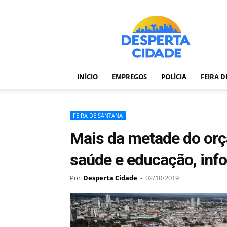
Desperta
Cidade
–
Portal
de
notícias
INÍCIO
EMPREGOS
POLÍCIA
FEIRA 
de
Feira
de
Santana
FEIRA DE SANTANA
–
Mais da metade do orç
Bahia
saúde e educação, info
Por
Desperta Cidade
-
02/10/2019