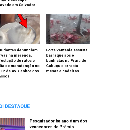
ravado em Salvador
studantes denunciam
Forte ventania assusta
rvas na merenda,
barraqueiros e
festação de ratos e
banhistas na Praia de
lta de manutenção no
Cabuçu e arrasta
EP da Av. Senhor dos
mesas e cadeiras
assos
OI DESTAQUE
Pesquisador baiano é um dos
vencedores do Prêmio