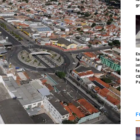
g
E
la
in
fa
CE
P
F