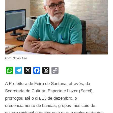
Foto: Silvio Tito
WhatsApp
Telegram
X
Facebook
Threads
Copy
Link
A Prefeitura de Feira de Santana, através, da
Secretaria de Cultura, Esporte e Lazer (Secel),
prorrogou até o dia 13 de dezembro, o
credenciamento de bandas, grupos musicais de
cultura regional e cantor solo para a maior parte dos