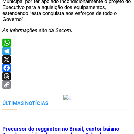
Municipal por ter apoiado incondicionalmente o projeto do
Executivo para a aquisição dos equipamentos,
estendendo “esta conquista aos esforços de todo o
Governo”.
As informações são da Secom.
WhatsApp
Telegram
X
Facebook
Threads
Copy
Link
ÚLTIMAS NOTÍCIAS
Precursor do reggaeton no Brasil, cantor baiano