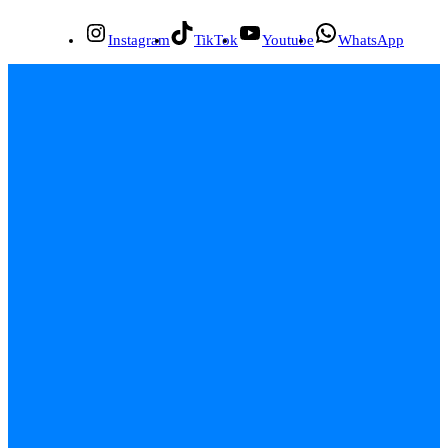
Instagram
TikTok
Youtube
WhatsApp
INÍCIO
EMPREGOS
POLÍCIA
FEIRA DE SANTANA
BAHIA
POLÍTICA
SAÚDE
EDUCAÇÃO
ÚLTIMAS NOTÍCIAS
Contato
Sobre
Equipe
Política de Privacidade
Termos de Uso