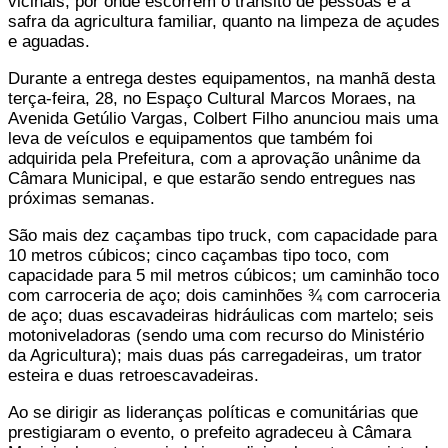
vicinais, por onde escorrem o trânsito de pessoas e a
safra da agricultura familiar, quanto na limpeza de açudes
e aguadas.
Durante a entrega destes equipamentos, na manhã desta
terça-feira, 28, no Espaço Cultural Marcos Moraes, na
Avenida Getúlio Vargas, Colbert Filho anunciou mais uma
leva de veículos e equipamentos que também foi
adquirida pela Prefeitura, com a aprovação unânime da
Câmara Municipal, e que estarão sendo entregues nas
próximas semanas.
São mais dez caçambas tipo truck, com capacidade para
10 metros cúbicos; cinco caçambas tipo toco, com
capacidade para 5 mil metros cúbicos; um caminhão toco
com carroceria de aço; dois caminhões ¾ com carroceria
de aço; duas escavadeiras hidráulicas com martelo; seis
motoniveladoras (sendo uma com recurso do Ministério
da Agricultura); mais duas pás carregadeiras, um trator
esteira e duas retroescavadeiras.
Ao se dirigir as lideranças políticas e comunitárias que
prestigiaram o evento, o prefeito agradeceu à Câmara