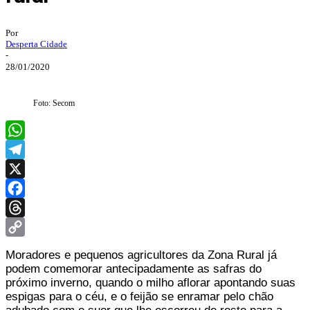
Por
Desperta Cidade
-
28/01/2020
Foto: Secom
WhatsApp
Telegram
X
Facebook
Threads
Copy
Moradores e pequenos agricultores da Zona Rural já
Link
podem comemorar antecipadamente as safras do
próximo inverno, quando o milho aflorar apontando suas
espigas para o céu, e o feijão se enramar pelo chão