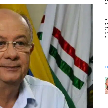
m
co
M
ac
(7
sh
el
p
F