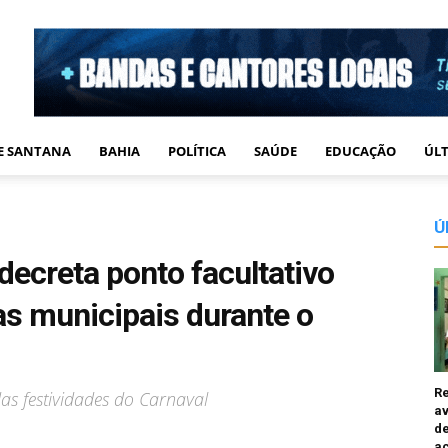
DE SANTANA
BAHIA
POLÍTICA
SAÚDE
EDUCAÇÃO
ÚLT
Ú
decreta ponto facultativo
as municipais durante o
R
as festividades do Carnaval
av
de
a