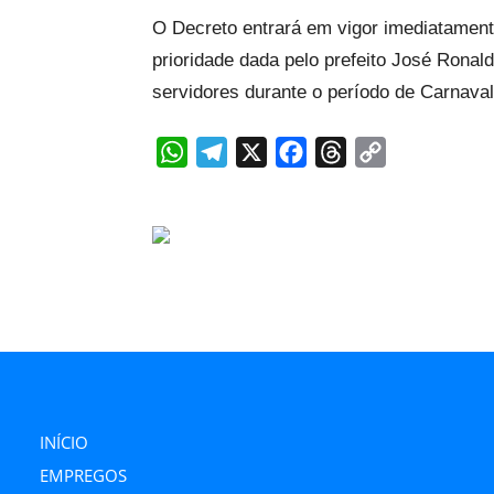
O Decreto entrará em vigor imediatamente
prioridade dada pelo prefeito José Ronal
servidores durante o período de Carnaval
WhatsApp
Telegram
X
Facebook
Threads
Copy
Link
INÍCIO
EMPREGOS