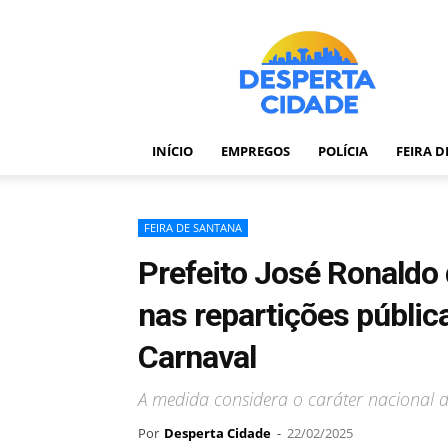
Desperta
Cidade
–
Portal
de
notícias
INÍCIO
EMPREGOS
POLÍCIA
FEIRA 
de
Feira
de
Santana
FEIRA DE SANTANA
–
Prefeito José Ronaldo 
Bahia
nas repartições públic
Carnaval
A medida considera o caráter nacional d
Por
Desperta Cidade
-
22/02/2025