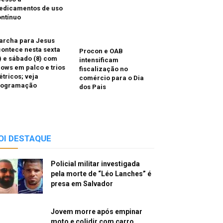
edicamentos de uso
ntínuo
archa para Jesus
ontece nesta sexta
Procon e OAB
) e sábado (8) com
intensificam
ows em palco e trios
fiscalização no
étricos; veja
comércio para o Dia
rogramação
dos Pais
OI DESTAQUE
Policial militar investigada
pela morte de “Léo Lanches” é
presa em Salvador
Jovem morre após empinar
moto e colidir com carro