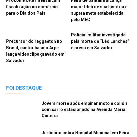
Procon e OAB intensificam
Feira de Santana alcança
fiscalização no comércio
maior Ideb de sua história e
para o Dia dos Pais
supera meta estabelecida
pelo MEC
Policial militar investigada
Precursor do reggaeton no
pela morte de “Léo Lanches”
Brasil, cantor baiano Arpe
é presa em Salvador
lança videoclipe gravado em
Salvador
FOI DESTAQUE
Jovem morre após empinar moto e colidir
com carro estacionado na Avenida Maria
Quitéria
Jerônimo cobra Hospital Municial em Feira