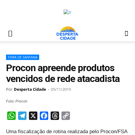
FEIRA DE SANTANA
Procon apreende produtos
vencidos de rede atacadista
Por
Desperta Cidade
-
05/11/2019
Foto: Procon
WhatsApp
Telegram
X
Facebook
Threads
Copy
Link
Uma fiscalização de rotina realizada pelo Procon/FSA