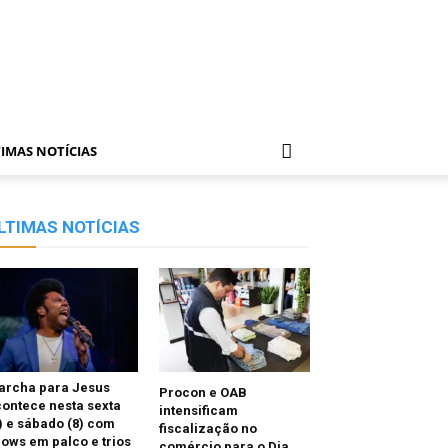
IMAS NOTÍCIAS
LTIMAS NOTÍCIAS
archa para Jesus
Procon e OAB
ontece nesta sexta
intensificam
) e sábado (8) com
fiscalização no
ows em palco e trios
comércio para o Dia