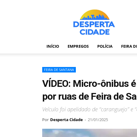
Desperta
Cidade
–
Portal
de
notícias
INÍCIO
EMPREGOS
POLÍCIA
FEIRA 
de
Feira
de
Santana
FEIRA DE SANTANA
–
VÍDEO: Micro-ônibus é
Bahia
por ruas de Feira de S
Veículo foi apelidado de “caranguejo” e 
Por
Desperta Cidade
-
21/01/2025