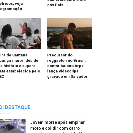
étricos; veja
dos Pais
rogramação
ira de Santana
Precursor do
cança maior Ideb de
reggaeton no Brasil,
a história e supera
cantor baiano Arpe
ta estabelecida pelo
lança videoclipe
EC
gravado em Salvador
OI DESTAQUE
Jovem morre após empinar
moto e colidir com carro