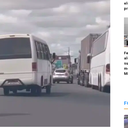
el
p
Fe
al
su
me
M
F