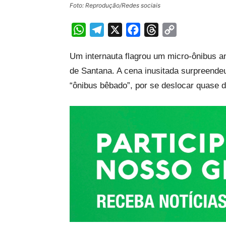
Foto: Reprodução/Redes sociais
WhatsApp
Telegram
X
Facebook
Threads
Copy
Link
Um internauta flagrou um micro-ônibus an
de Santana. A cena inusitada surpreendeu
“ônibus bêbado”, por se deslocar quase d