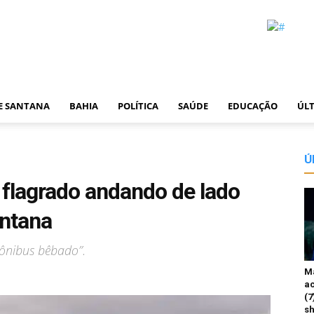
DE SANTANA
BAHIA
POLÍTICA
SAÚDE
EDUCAÇÃO
ÚLT
Ú
 flagrado andando de lado
antana
“ônibus bêbado”.
M
ac
(7
sh