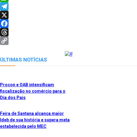
WhatsApp
Telegram
X
Facebook
Threads
Copy
Link
ÚLTIMAS NOTÍCIAS
Procon e OAB intensificam
fiscalização no comércio para o
Dia dos Pais
Feira de Santana alcança maior
Ideb de sua história e supera meta
estabelecida pelo MEC