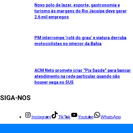
Novo polo de lazer, esporte, gastronomia e
turismo às margens do Rio Jacuípe deve gerar
2,6 mil empregos
PM interrompe ‘rolê do grau’ e viatura derruba
motociclistas no interior da Bahia
ACM Neto promete criar “Pix Saúde” para bancar
atendimento na rede particular quando não
houver vaga no SUS
SIGA-NOS
Instagram
TikTok
Youtube
WhatsApp