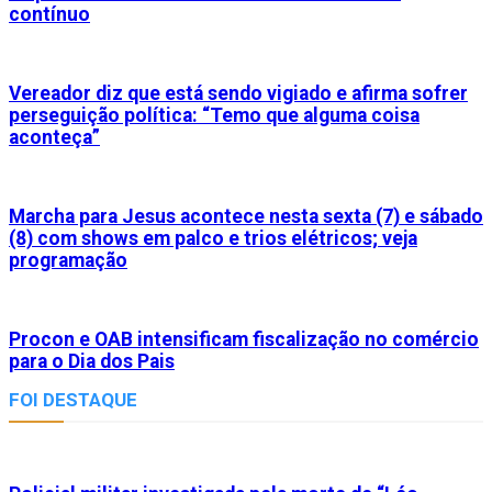
contínuo
Vereador diz que está sendo vigiado e afirma sofrer
perseguição política: “Temo que alguma coisa
aconteça”
Marcha para Jesus acontece nesta sexta (7) e sábado
(8) com shows em palco e trios elétricos; veja
programação
Procon e OAB intensificam fiscalização no comércio
para o Dia dos Pais
FOI DESTAQUE