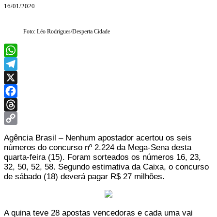
16/01/2020
Foto: Léo Rodrigues/Desperta Cidade
WhatsApp
Telegram
X
Facebook
Threads
Copy
Agência Brasil – Nenhum apostador acertou os seis
Link
números do concurso nº 2.224 da Mega-Sena desta
quarta-feira (15). Foram sorteados os números 16, 23,
32, 50, 52, 58. Segundo estimativa da Caixa, o concurso
de sábado (18) deverá pagar R$ 27 milhões.
A quina teve 28 apostas vencedoras e cada uma vai