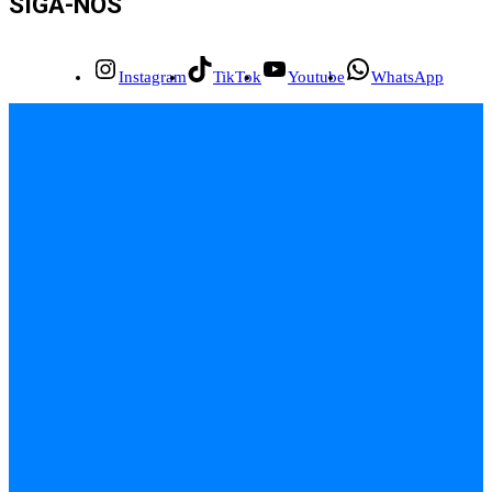
SIGA-NOS
Instagram
TikTok
Youtube
WhatsApp
INÍCIO
EMPREGOS
POLÍCIA
FEIRA DE SANTANA
BAHIA
POLÍTICA
SAÚDE
EDUCAÇÃO
ÚLTIMAS NOTÍCIAS
Contato
Sobre
Equipe