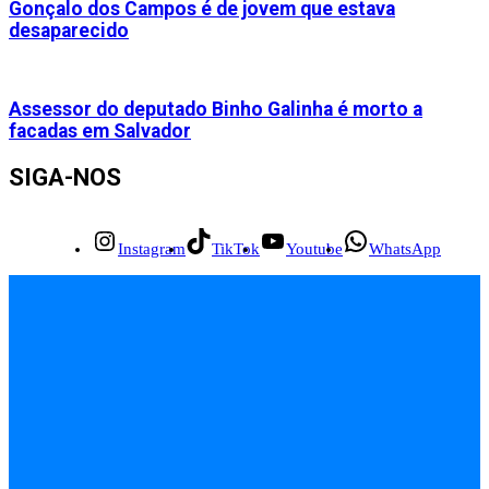
Gonçalo dos Campos é de jovem que estava
desaparecido
Assessor do deputado Binho Galinha é morto a
facadas em Salvador
SIGA-NOS
Instagram
TikTok
Youtube
WhatsApp
INÍCIO
EMPREGOS
POLÍCIA
FEIRA DE SANTANA
BAHIA
POLÍTICA
SAÚDE