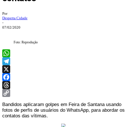
Por
Desperta Cidade
-
07/02/2020
Foto: Reprodução
WhatsApp
Telegram
X
Facebook
Threads
Copy
Bandidos aplicaram golpes em Feira de Santana usando
Link
fotos de perfis de usuários do WhatsApp, para abordar os
contatos das vítimas.