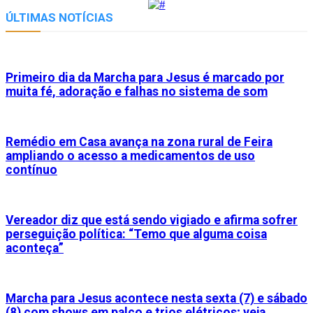
Link
ÚLTIMAS NOTÍCIAS
Primeiro dia da Marcha para Jesus é marcado por
muita fé, adoração e falhas no sistema de som
Remédio em Casa avança na zona rural de Feira
ampliando o acesso a medicamentos de uso
contínuo
Vereador diz que está sendo vigiado e afirma sofrer
perseguição política: “Temo que alguma coisa
aconteça”
Marcha para Jesus acontece nesta sexta (7) e sábado
(8) com shows em palco e trios elétricos; veja