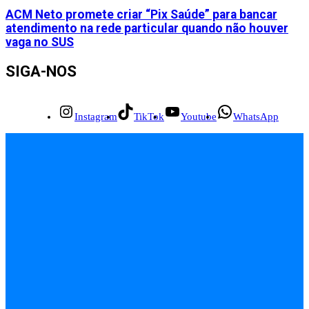
ACM Neto promete criar “Pix Saúde” para bancar
atendimento na rede particular quando não houver
vaga no SUS
SIGA-NOS
Instagram
TikTok
Youtube
WhatsApp
INÍCIO
EMPREGOS
POLÍCIA
FEIRA DE SANTANA
BAHIA
POLÍTICA
SAÚDE
EDUCAÇÃO
ÚLTIMAS NOTÍCIAS