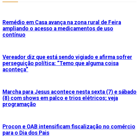
Remédio em Casa avança na zona rural de Feira
ampliando o acesso a medicamentos de uso
contínuo
Vereador diz que está sendo vigiado e afirma sofrer
perseguição política: “Temo que alguma coisa
aconteça”
Marcha para Jesus acontece nesta sexta (7) e sábado
(8) com shows em palco e trios elétricos; veja
programação
Procon e OAB intensificam fiscalização no comércio
para o Dia dos Pais