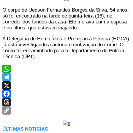
O corpo de Uedson Fernandes Borges da Silva, 54 anos,
só foi encontrado na tarde de quinta-feira (16), no
corredor dos fundos da casa. Ele morava com a esposa
e os filhos, que estavam viajando.
A Delegacia de Homicídios e Proteção à Pessoa (HGCA),
já está investigando a autoria e motivação do crime. O
corpo foi encaminhado para o Departamento de Polícia
Técnica (DPT).
WhatsApp
Telegram
X
Facebook
Threads
Copy
Link
ÚLTIMAS NOTÍCIAS