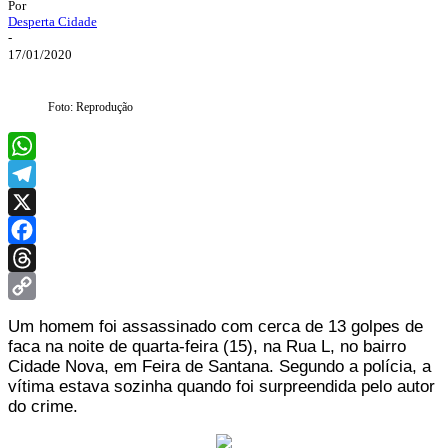
Por
Desperta Cidade
-
17/01/2020
Foto: Reprodução
WhatsApp
Telegram
X
Facebook
Threads
Copy
Um homem foi assassinado com cerca de 13 golpes de
Link
faca na noite de quarta-feira (15), na Rua L, no bairro
Cidade Nova, em Feira de Santana. Segundo a polícia, a
vítima estava sozinha quando foi surpreendida pelo autor
do crime.