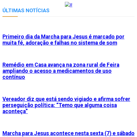
Link
ÚLTIMAS NOTÍCIAS
Primeiro dia da Marcha para Jesus é marcado por
muita fé, adoração e falhas no sistema de som
Remédio em Casa avança na zona rural de Feira
ampliando o acesso a medicamentos de uso
contínuo
Vereador diz que está sendo vigiado e afirma sofrer
perseguição política: “Temo que alguma coisa
aconteça”
Marcha para Jesus acontece nesta sexta (7) e sábado