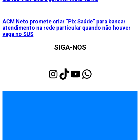
ACM Neto promete criar “Pix Saúde” para bancar
atendimento na rede particular quando não houver
vaga no SUS
SIGA-NOS
Instagram
TikTok
Youtube
WhatsApp
INÍCIO
EMPREGOS
POLÍCIA
FEIRA DE SANTANA
BAHIA