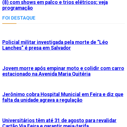
(8) com shows em palco e trios elétricos; veja
programação
FOI DESTAQUE
Policial militar investigada pela morte de “Léo
Lanches” é presa em Salvador
Jovem morre após empinar moto e colidir com carro
estacionado na Avenida Maria Quitéria
Jerônimo cobra Hospital Municial em Feira e diz que
falta da unidade agrava a regulação
Universitários têm até 31 de agosto para revalidar
Cartão Via Feira e garantir meia-tarifa