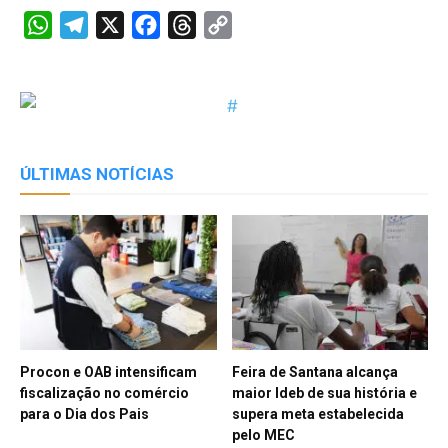
WhatsApp
Telegram
X
Facebook
Threads
Copy
Link
ÚLTIMAS NOTÍCIAS
Procon e OAB intensificam
Feira de Santana alcança
fiscalização no comércio
maior Ideb de sua história e
para o Dia dos Pais
supera meta estabelecida
pelo MEC