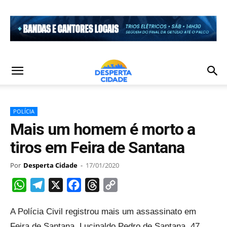
POLÍCIA
Mais um homem é morto a
tiros em Feira de Santana
Por
Desperta Cidade
-
17/01/2020
WhatsApp
Telegram
X
Facebook
Threads
Copy
Link
A Polícia Civil registrou mais um assassinato em
Feira de Santana. Lucinaldo Pedro de Santana, 47