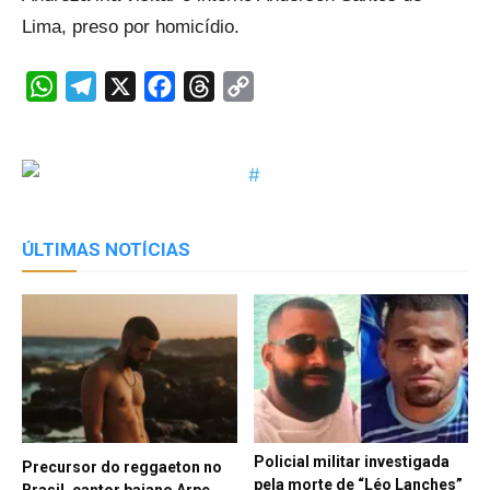
Lima, preso por homicídio.
WhatsApp
Telegram
X
Facebook
Threads
Copy
Link
ÚLTIMAS NOTÍCIAS
Policial militar investigada
Precursor do reggaeton no
pela morte de “Léo Lanches”
Brasil, cantor baiano Arpe