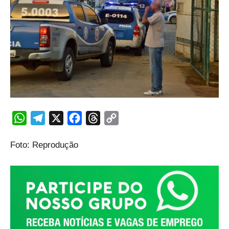
WhatsApp
Telegram
X
Facebook
Threads
Copy
Link
Foto: Reprodução