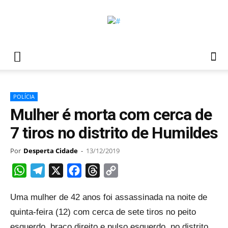
POLÍCIA
Mulher é morta com cerca de
7 tiros no distrito de Humildes
Por
Desperta Cidade
-
13/12/2019
WhatsApp
Telegram
X
Facebook
Threads
Copy
Link
Uma mulher de 42 anos foi assassinada na noite de
quinta-feira (12) com cerca de sete tiros no peito
esquerdo, braço direito e pulso esquerdo, no distrito