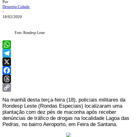
Por
Desperta Cidade
-
18/02/2020
Foto: Rondesp Leste
WhatsApp
Telegram
X
Facebook
Threads
Copy
Na manhã desta terça-feira (18), policiais militares da
Link
Rondesp Leste (Rondas Especiais) localizaram uma
plantação com dez pés de maconha após receber
denúncias de tráfico de drogas na localidade Lagoa das
Pedras, no bairro Aeroporto, em Feira de Santana.