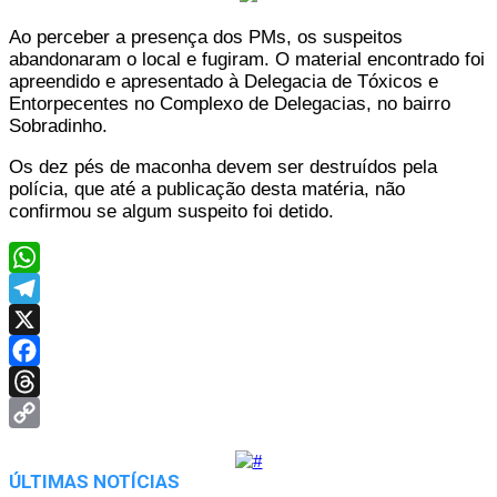
Ao perceber a presença dos PMs, os suspeitos
abandonaram o local e fugiram. O material encontrado foi
apreendido e apresentado à Delegacia de Tóxicos e
Entorpecentes no Complexo de Delegacias, no bairro
Sobradinho.
Os dez pés de maconha devem ser destruídos pela
polícia, que até a publicação desta matéria, não
confirmou se algum suspeito foi detido.
WhatsApp
Telegram
X
Facebook
Threads
Copy
Link
ÚLTIMAS NOTÍCIAS