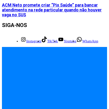
ACM Neto promete criar “Pix Saúde” para bancar
atendimento na rede particular quando não houver
vaga no SUS
SIGA-NOS
Instagram
TikTok
Youtube
WhatsApp
INÍCIO
EMPREGOS
POLÍCIA
FEIRA DE SANTANA
BAHIA
POLÍTICA
SAÚDE
EDUCAÇÃO
ÚLTIMAS NOTÍCIAS