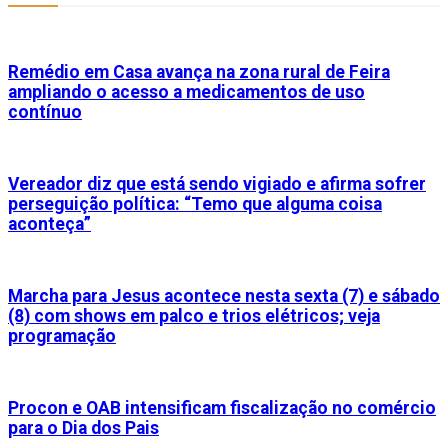
Remédio em Casa avança na zona rural de Feira
ampliando o acesso a medicamentos de uso
contínuo
Vereador diz que está sendo vigiado e afirma sofrer
perseguição política: “Temo que alguma coisa
aconteça”
Marcha para Jesus acontece nesta sexta (7) e sábado
(8) com shows em palco e trios elétricos; veja
programação
Procon e OAB intensificam fiscalização no comércio
para o Dia dos Pais