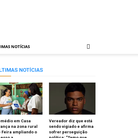
IMAS NOTÍCIAS
LTIMAS NOTÍCIAS
emédio em Casa
Vereador diz que está
ança na zona rural
sendo vigiado e afirma
 Feira ampliando o
sofrer perseguição
cesso a
política: “Temo que