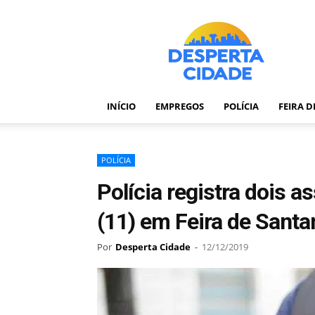
Desperta
Cidade
–
Portal
de
notícias
INÍCIO
EMPREGOS
POLÍCIA
FEIRA 
de
Feira
de
Santana
POLÍCIA
–
Polícia registra dois a
Bahia
(11) em Feira de Santa
Por
Desperta Cidade
-
12/12/2019