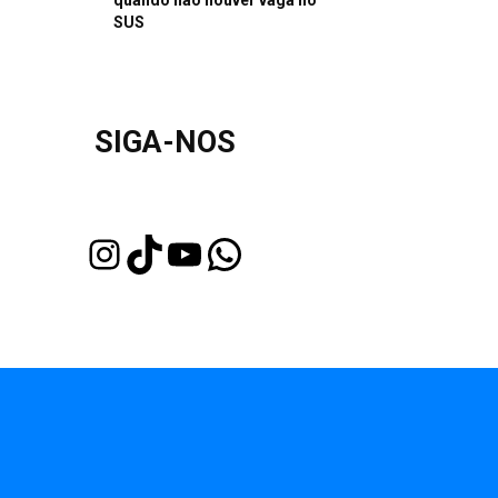
quando não houver vaga no
SUS
SIGA-NOS
Instagram
TikTok
Youtube
WhatsApp