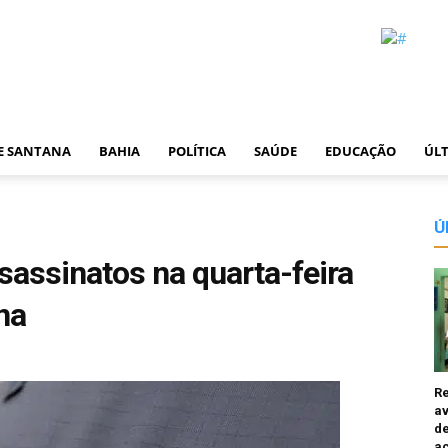
DE SANTANA
BAHIA
POLÍTICA
SAÚDE
EDUCAÇÃO
ÚLT
Ú
ssassinatos na quarta-feira
na
R
av
de
a