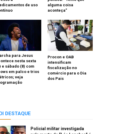
edicamentos de uso
alguma coisa
ntínuo
aconteça”
archa para Jesus
Procon e OAB
ontece nesta sexta
intensificam
) e sábado (8) com
fiscalização no
ows em palco e trios
comércio para o Dia
étricos; veja
dos Pais
rogramação
OI DESTAQUE
Policial militar investigada