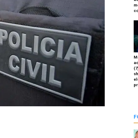
m
co
M
ac
(7
sh
el
p
F