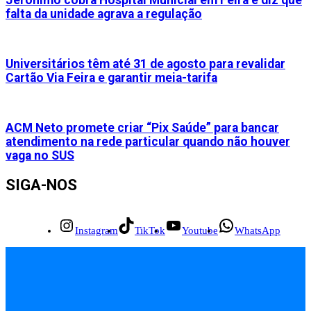
Jerônimo cobra Hospital Municial em Feira e diz que
falta da unidade agrava a regulação
Universitários têm até 31 de agosto para revalidar
Cartão Via Feira e garantir meia-tarifa
ACM Neto promete criar “Pix Saúde” para bancar
atendimento na rede particular quando não houver
vaga no SUS
SIGA-NOS
Instagram
TikTok
Youtube
WhatsApp
INÍCIO