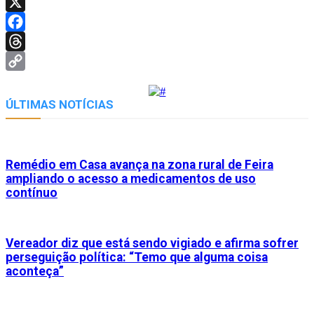
Telegram
X
Facebook
Threads
Copy
Link
ÚLTIMAS NOTÍCIAS
Remédio em Casa avança na zona rural de Feira
ampliando o acesso a medicamentos de uso
contínuo
Vereador diz que está sendo vigiado e afirma sofrer
perseguição política: “Temo que alguma coisa
aconteça”