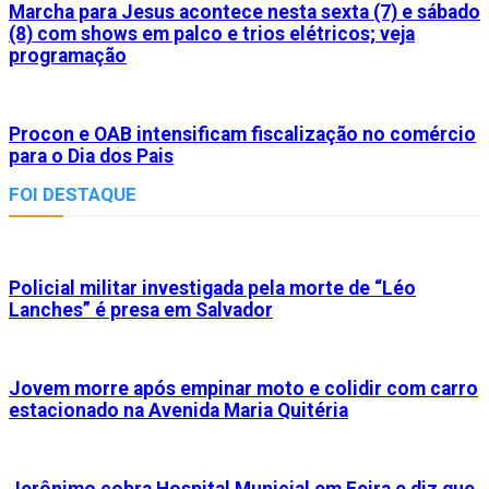
Marcha para Jesus acontece nesta sexta (7) e sábado
(8) com shows em palco e trios elétricos; veja
programação
Procon e OAB intensificam fiscalização no comércio
para o Dia dos Pais
FOI DESTAQUE
Policial militar investigada pela morte de “Léo
Lanches” é presa em Salvador
Jovem morre após empinar moto e colidir com carro
estacionado na Avenida Maria Quitéria